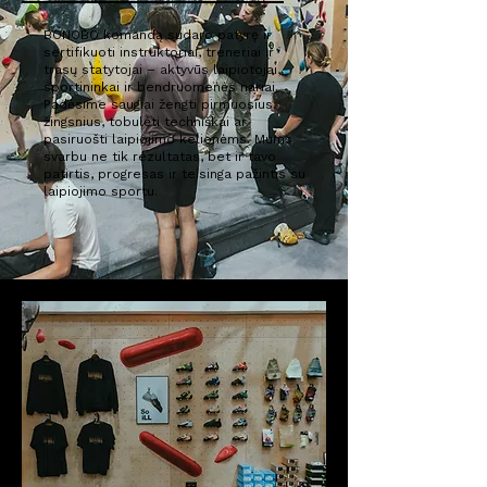
BONOBO komandą sudaro patyrę ir
sertifikuoti instruktoriai, treneriai ir
trasų statytojai – aktyvūs laipiotojai,
sportininkai ir bendruomenės nariai.
Padėsime saugiai žengti pirmuosius
žingsnius, tobulėti techniškai ar
pasiruošti laipiojimo kelionėms. Mums
svarbu ne tik rezultatas, bet ir tavo
patirtis, progresas ir teisinga pažintis su
laipiojimo sportu.