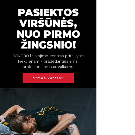
PASIEKTOS
VIRŠŪNĖS,
NUO PIRMO
ŽINGSNIO!
BONOBO laipiojimo centras pritaikytas
kiekvienam - pradedantiesiems,
profesionalams ar vaikams.
Pirmas kartas?