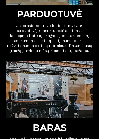
PARDUOTUVĖ
Čia prasideda tavo kelionė! BONOBO
parduotuvėje rasi kruopščiai atrinktą
laipiojimo batelių, magnezijos ir aksesuarų
asortimentą – atliepiantį mums puikiai
pažystamus laipiotojų poreikius. Tinkamiausią
įrangą įsigyk su mūsų konsultantų pagalba.
BARAS