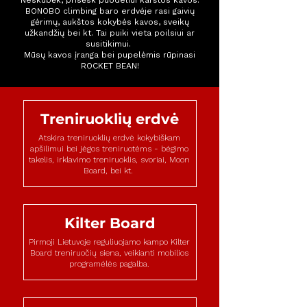
Neskubėk, prisėsk puodeliui karštos kavos.
BONOBO climbing baro erdvėje rasi gaivių
gėrimų, aukštos kokybės kavos, sveikų
užkandžių bei kt. Tai puiki vieta poilsiui ar
susitikimui.
Mūsų kavos įranga bei pupelėmis rūpinasi
ROCKET BEAN!
Treniruoklių erdvė
Atskira treniruoklių erdvė kokybiškam
apšilimui bei jėgos treniruotėms - bėgimo
takelis, irklavimo treniruoklis, svoriai, Moon
Board, bei kt.
Kilter Board
Pirmoji Lietuvoje reguliuojamo kampo Kilter
Board treniruočių siena, veikianti mobilios
programėlės pagalba.