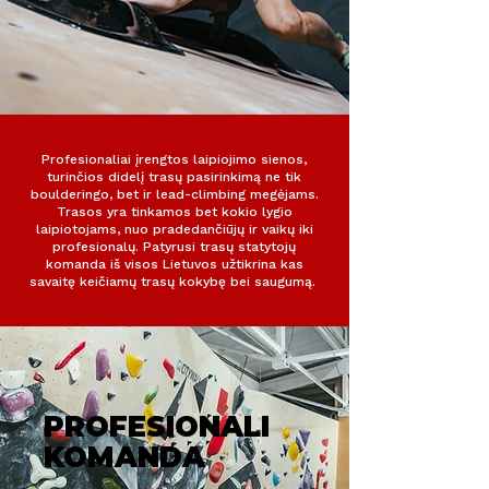
Profesionaliai įrengtos laipiojimo sienos,
turinčios didelį trasų pasirinkimą ne tik
boulderingo, bet ir lead-climbing megėjams.
Trasos yra tinkamos bet kokio lygio
laipiotojams, nuo pradedančiūjų ir vaikų iki
profesionalų. Patyrusi trasų statytojų
komanda iš visos Lietuvos užtikrina kas
savaitę keičiamų trasų kokybę bei saugumą.
PROFESIONALI
KOMANDA