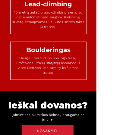
Lead-climbing
10 metrų aukščio lead-climbing siena, su
net 4 automatinėm saugom. Kiekvieną
savaitę atnaujinamas 1 aukštos sienos takas
(3 trasos).
Boulderingas
Daugiau nei 100 boulderingo trasų.
Profesionali trasų statytojų komanda iš
visos Lietuvos, kas savaitę keičiamos
trasos.
Ieškai dovanos?
Įsimintinos akimirkos šeimai, draugams ar
įmonei.
UŽSAKYTI