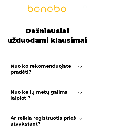
Dažniausiai
užduodami klausimai
Nuo ko rekomenduojate
pradėti?
Jeigu pirmą kartą bandysite
laipiojimo sportą,
Nuo kelių metų galima
laipioti?
rekomenduojame įvadinę
treniruotę su privačiu
Jauniausi mūsų lankytojai yra 4-5
instruktoriumi, taip išsamiau
metų, tačiau laipiojimą paprastai
Ar reikia registruotis prieš
susipažinsite su laipiojimo sportu
atvykstant?
rekomenduojame pradėti nuo 6-7
bei išmoksite taisyklingo lipimo
metų. Jaunesni nei 16m. vaikai