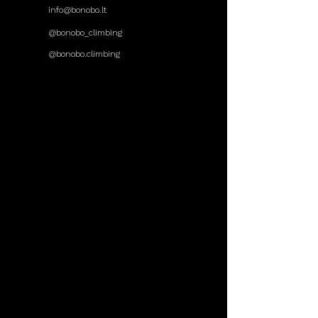
info@bonobo.lt
@bonobo_climbing
@bonobo.climbing
DARBO LAIKAS
Pirmadienis
14:00 - 22:00
Antradienis
08:00 - 22:00
Trečiadienis
14:00 - 22:00
Ketvirtadienis
08:00 - 22:00
Penktadienis
14:00 - 22:00
Šeštadienis
11:00 - 20:00
Sekmadienis
11:00 - 20:00