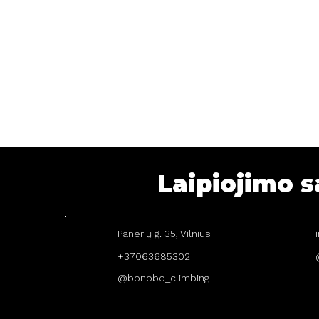
Laipiojimo s
Panerių g. 35, Vilnius
+37063685302
@bonobo_climbing