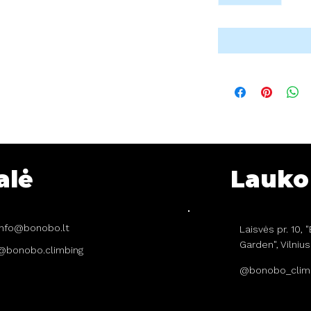
alė
Lauko 
info@bonobo.lt
Laisvės pr. 10,
Garden", Vilnius
@bonobo.climbing
@bonobo_clim