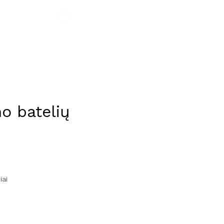
AUKO SIENA
mo batelių
ce
iai