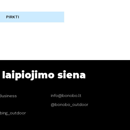
PIRKTI
laipiojimo siena
info@bonobo.lt
 "Business
@bonobo_outdoor
bing_outdoor