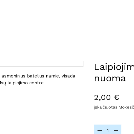
OS
KAINOS
APIE MUS
DUK
GIFT CARD
L
Laipioji
nuoma
 asmeninius batelius namie, visada
ūsų laipiojimo centre.
Pri
2,00 €
įskaičiuotas Mokesč
Kiekis
*