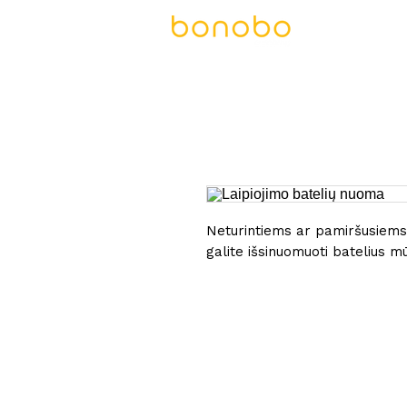
PASLAUG
Neturintiems ar pamiršusiems
galite išsinuomuoti batelius m