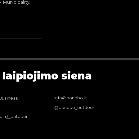
 Municipality,
laipiojimo siena
info@bonobo.lt
 "Business
@bonobo_outdoor
bing_outdoor