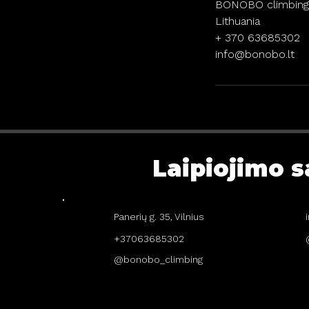
BONOBO climbing la
Lithuania
+ 370 63685302
info@bonobo.lt
Laipiojimo s
Panerių g. 35, Vilnius
+37063685302
@bonobo_climbing