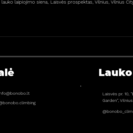
uko laipiojimo siena, Laisvės prospektas, Vilnius, Vilnius City
alė
Lauko 
info@bonobo.lt
Laisvės pr. 10,
Garden", Vilnius
@bonobo.climbing
@bonobo_clim