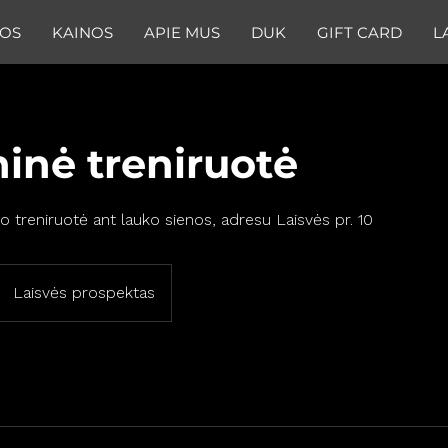
OS
KAINOS
APIE MUS
DUK
GIFT CARD
L
inė treniruotė
o treniruotė ant lauko sienos, adresu Laisvės pr. 10
Laisvės prospektas