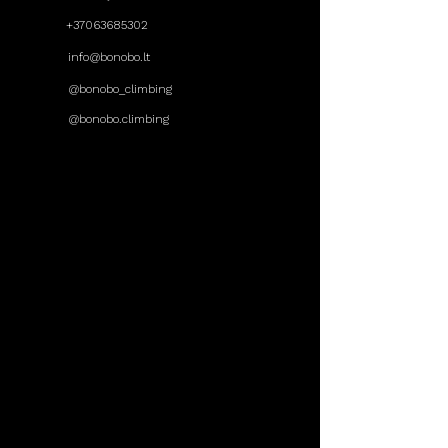
+37063685302
info@bonobo.lt
@bonobo_climbing
@bonobo.climbing
DARBO LAIKAS
Pirmadienis
14:00 - 22:00
Antradienis
08:00 - 22:00
Trečiadienis
14:00 - 22:00
Ketvirtadienis
08:00 - 22:00
Penktadienis
14:00 - 22:00
Šeštadienis
11:00 - 20:00
Sekmadienis
11:00 - 20:00