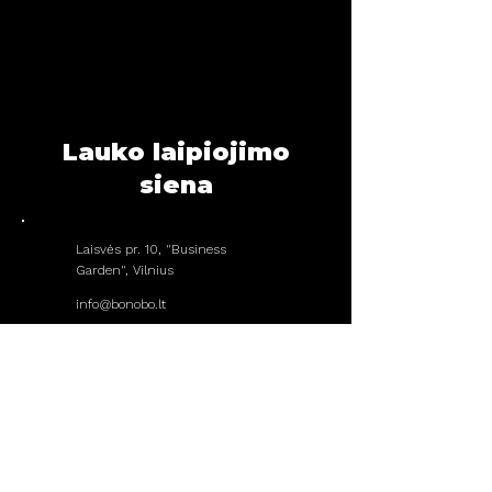
Lauko laipiojimo
siena
Laisvės pr. 10, "Business
Garden", Vilnius
info@bonobo.lt
@bonobo_climbing_outdoor
@bonobo_outdoor
DARBO LAIKAS
Pirmadienis
Nedirbame