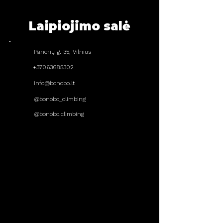
Laipiojimo salė
Panerių g. 35, Vilnius
+37063685302
info@bonobo.lt
@bonobo_climbing
@bonobo.climbing
DARBO LAIKAS
Pirmadienis
14:00 - 22:00
Antradienis
08:00 - 22:00
Trečiadienis
14:00 - 22:00
Ketvirtadienis
08:00 - 22:00
Penktadienis
14:00 - 22:00
Šeštadienis
11:00 - 20:00
Sekmadienis
11:00 - 20:00