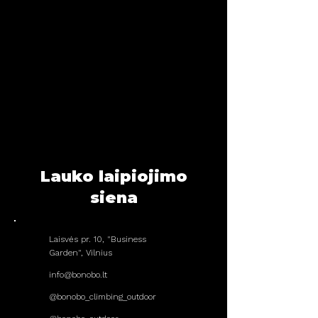
Lauko laipiojimo
siena
Laisvės pr. 10, "Business
Garden", Vilnius
info@bonobo.lt
@bonobo_climbing_outdoor