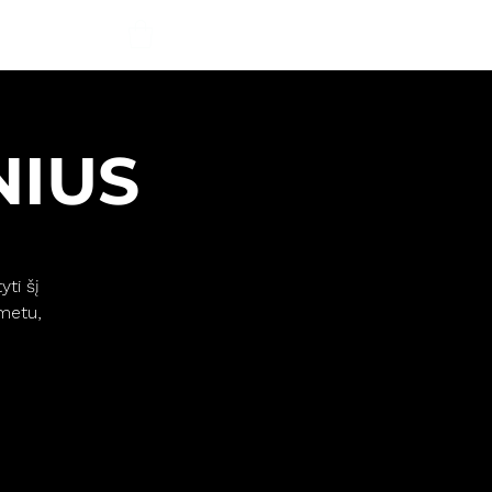
AUKO SIENA
NIUS
yti šį
 metu,