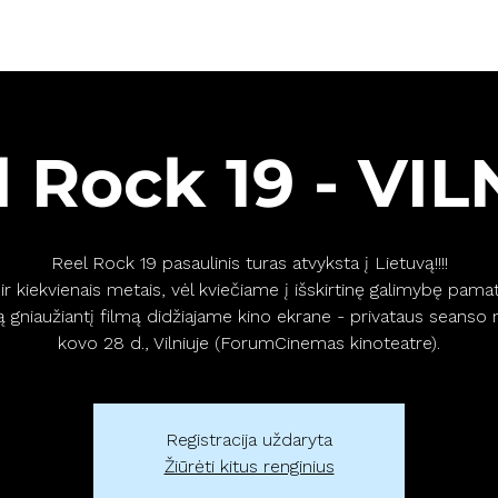
OS
KAINOS
APIE MUS
DUK
GIFT CARD
L
l Rock 19 - VIL
Reel Rock 19 pasaulinis turas atvyksta į Lietuvą!!!!
ir kiekvienais metais, vėl kviečiame į išskirtinę galimybę pamat
 gniaužiantį filmą didžiajame kino ekrane - privataus seanso
kovo 28 d., Vilniuje (ForumCinemas kinoteatre).
Registracija uždaryta
Žiūrėti kitus renginius