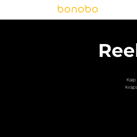
PASLAUG
Ree
Kaip 
kvapą