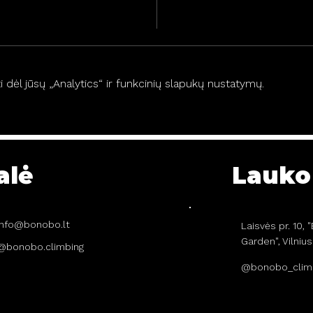
dėl jūsų „Analytics“ ir funkcinių slapukų nustatymų.
alė
Lauko 
info@bonobo.lt
Laisvės pr. 10,
Garden", Vilnius
@bonobo.climbing
@bonobo_clim