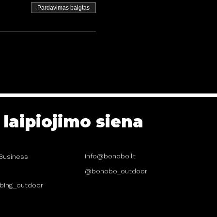
Pardavimas baigtas
laipiojimo siena
info@bonobo.lt
 "Business
@bonobo_outdoor
bing_outdoor