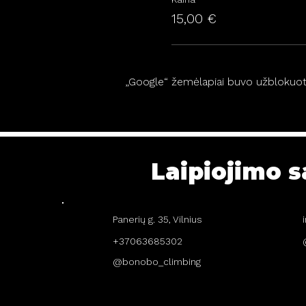
15,00 €
„Google“ žemėlapiai buvo užblokuoti 
Laipiojimo s
Panerių g. 35, Vilnius
+37063685302
@bonobo_climbing