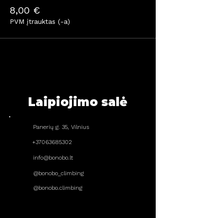
8,00 €
PVM įtrauktas (-a)
Laipiojimo salė
Panerių g. 35, Vilnius
+37063685302
info@bonobo.lt
@bonobo_climbing
@bonobo.climbing