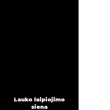
DARBO LAIKAS
Pirmadienis
14:00 - 22:00
Antradienis
08:00 - 22:00
Trečiadienis
14:00 - 22:00
Ketvirtadienis
08:00 - 22:00
Penktadienis
14:00 - 22:00
Šeštadienis
11:00 - 20:00
Sekmadienis
11:00 - 20:00
Lauko laipiojimo
siena