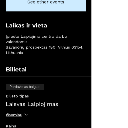
See other events
Laikas ir vieta
Įprastu Laipiojimo centro darbo
valandomis
Savanorių prospektas 180, Vilnius 03154,
Lithuania
Bilietai
Pardavimas baigtas
Bilieto tipas
Laisvas Laipiojimas
Išsamiau
Kaina