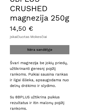
CRUSHED
magnezija 250g
Price
14,50 €
įskaičiuotas Mokesčiai
Nėra sandėlyje
Švari magnezija be jokių priedų,
užtikrinanti geresnį pojūtį
rankoms. Puikiai sausina rankas
ir ilgai išlieka, apsaugodama nuo
delnų drėkimo ir slydimo.
Su 8BPLUS užtikrina puikius
rezultatus ir itin malonų pojūtį
rankoms.