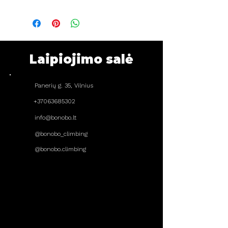
Laipiojimo salė
Panerių g. 35, Vilnius
+37063685302
info@bonobo.lt
@bonobo_climbing
@bonobo.climbing
DARBO LAIKAS
Pirmadienis
14:00 - 22:00
Antradienis
08:00 - 22:00
Trečiadienis
14:00 - 22:00