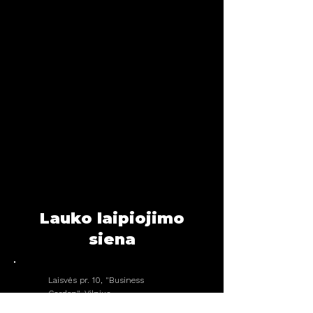
Ketvirtadienis
08:00 - 22:00
Penktadienis
14:00 - 22:00
Šeštadienis
11:00 - 20:00
Sekmadienis
11:00 - 20:00
Lauko laipiojimo
siena
Laisvės pr. 10, "Business
Garden", Vilnius