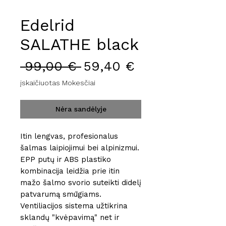
Edelrid
SALATHE black
Įprastinė
Pardavimo
 99,00 € 
59,40 €
kaina
kaina
įskaičiuotas Mokesčiai
Nėra sandėlyje
Itin lengvas, profesionalus
šalmas laipiojimui bei alpinizmui.
EPP putų ir ABS plastiko
kombinacija leidžia prie itin
mažo šalmo svorio suteikti didelį
patvarumą smūgiams.
Ventiliacijos sistema užtikrina
sklandų "kvėpavimą" net ir