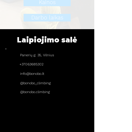
Kainos
Darbo laikas
Laipiojimo salė
Panerių g. 35, Vilnius
+37063685302
info@bonobo.lt
@bonobo_climbing
@bonobo.climbing
DARBO LAIKAS
Pirmadienis
14:00 - 22:00
Antradienis
08:00 - 22:00
Trečiadienis
14:00 - 22:00