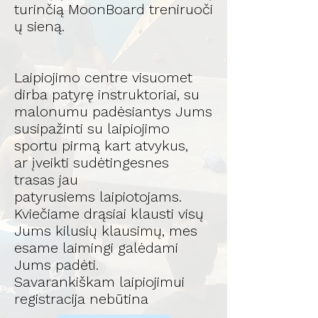
turinčią MoonBoard treniruoči
ų sieną.
Laipiojimo centre visuomet
dirba patyrę instruktoriai, su
malonumu padėsiantys Jums
susipažinti su laipiojimo
sportu pirmą kart atvykus,
ar įveikti sudėtingesnes
trasas jau
patyrusiems laipiotojams.
Kviečiame drąsiai klausti visų
Jums kilusių klausimų, mes
esame laimingi galėdami
Jums padėti.
Savarankiškam laipiojimui
registracija nebūtina