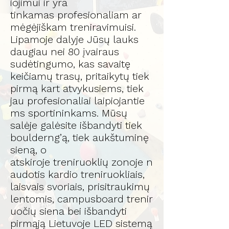
iojimui ir yra
tinkamas profesionaliam ar
mėgėjiškam treniravimuisi.
Lipamoje dalyje Jūsų lauks
daugiau nei 80 įvairaus
sudėtingumo, kas savaitę
keičiamų trasų, pritaikytų tiek
pirmą kart atvykusiems, tiek
jau profesionaliai laipiojantie
ms sportininkams. Mūsų
salėje galėsite išbandyti tiek
boulderng’ą, tiek aukštuminę
sieną, o
atskiroje treniruoklių zonoje n
audotis kardio treniruokliais,
laisvais svoriais, prisitraukimų
lentomis, campusboard trenir
uočių siena bei išbandyti
pirmąją Lietuvoje LED sistemą