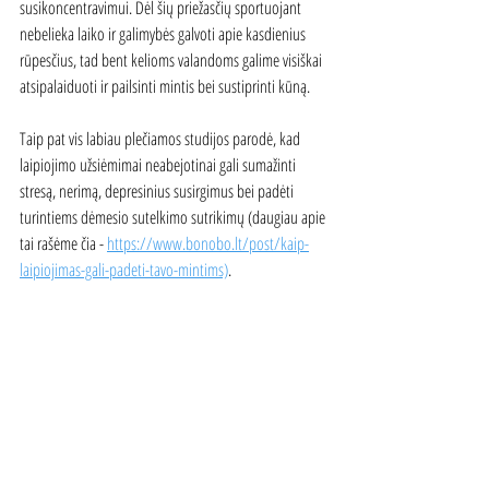
susikoncentravimui. Dėl šių priežasčių sportuojant 
nebelieka laiko ir galimybės galvoti apie kasdienius 
rūpesčius, tad bent kelioms valandoms galime visiškai 
atsipalaiduoti ir pailsinti mintis bei sustiprinti kūną.
Taip pat vis labiau plečiamos studijos parodė, kad 
laipiojimo užsiėmimai neabejotinai gali sumažinti 
stresą, nerimą, depresinius susirgimus bei padėti 
turintiems dėmesio sutelkimo sutrikimų (daugiau apie 
tai rašėme čia - 
https://www.bonobo.lt/post/kaip-
laipiojimas-gali-padeti-tavo-mintims)
.