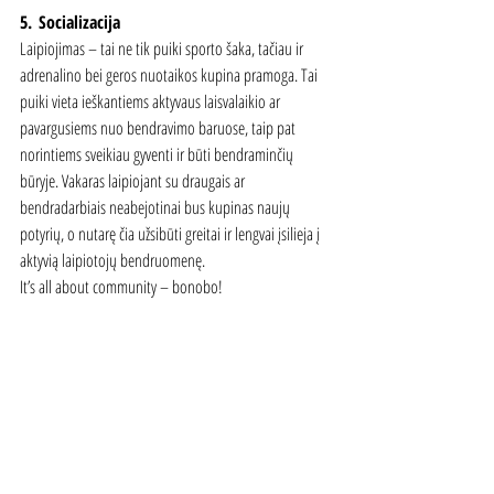
5.
Socializacija
Laipiojimas – tai ne tik puiki sporto šaka, tačiau ir 
adrenalino bei geros nuotaikos kupina pramoga. Tai 
puiki vieta ieškantiems aktyvaus laisvalaikio ar 
pavargusiems nuo bendravimo baruose, taip pat 
norintiems sveikiau gyventi ir būti bendraminčių 
būryje. Vakaras laipiojant su draugais ar 
bendradarbiais neabejotinai bus kupinas naujų 
potyrių, o nutarę čia užsibūti greitai ir lengvai įsilieja į 
aktyvią laipiotojų bendruomenę.
It’s all about community – bonobo!