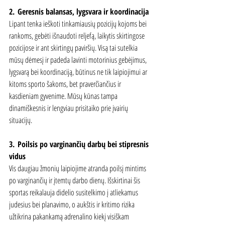
2.
Geresnis balansas, lygsvara ir koordinacija
Lipant tenka ieškoti tinkamiausių pozicijų kojoms bei 
rankoms, gebėti išnaudoti reljefą, laikytis skirtingose 
pozicijose ir ant skirtingų paviršių. Visą tai sutelkia 
mūsų dėmesį ir padeda lavinti motorinius gebėjimus, 
lygsvarą bei koordinaciją, būtinus ne tik laipiojimui ar 
kitoms sporto šakoms, bet praverčiančius ir 
kasdieniam gyvenime. Mūsų kūnas tampa 
dinamiškesnis ir lengviau prisitaiko prie įvairių 
situacijų.
3.
Poilsis po varginančių darbų bei stipresnis 
vidus
Vis daugiau žmonių laipiojime atranda poilsį mintims 
po varginančių ir įtemtų darbo dienų. Išskirtinai šis 
sportas reikalauja didelio susitelkimo į atliekamus 
judesius bei planavimo, o aukštis ir kritimo rizika 
užtikrina pakankamą adrenalino kiekį visiškam 