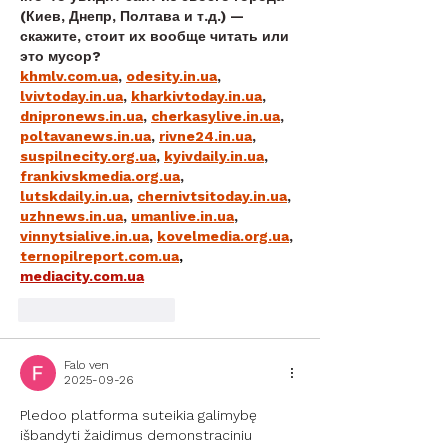
(Киев, Днепр, Полтава и т.д.) — 
скажите, стоит их вообще читать или 
это мусор?
khmlv.com.ua
, 
odesity.in.ua
, 
lvivtoday.in.ua
, 
kharkivtoday.in.ua
, 
dnipronews.in.ua
, 
cherkasylive.in.ua
, 
poltavanews.in.ua
, 
rivne24.in.ua
, 
suspilnecity.org.ua
, 
kyivdaily.in.ua
, 
frankivskmedia.org.ua
, 
lutskdaily.in.ua
, 
chernivtsitoday.in.ua
, 
uzhnews.in.ua
, 
umanlive.in.ua
, 
vinnytsialive.in.ua
, 
kovelmedia.org.ua
, 
ternopilreport.com.ua
, 
mediacity.com.ua
Patinka
Atsakyti
Falo ven
2025-09-26
Pledoo platforma suteikia galimybę 
išbandyti žaidimus demonstraciniu 