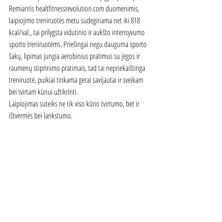
Remiantis healtfitnessrevolution.com duomenimis, 
laipiojimo treniruotės metu sudeginama net iki 818 
kcal/val., tai prilygsta vidutinio ir aukšto intensyvumo 
sporto treniruotėms. Priešingai negu dauguma sporto 
šakų, lipimas jungia aerobinius pratimus su jėgos ir 
raumenų stiprinimo pratimais, tad tai nepriekaištinga 
treniruotė, puikiai tinkama gerai savijautai ir sveikam 
bei tvirtam kūnui užtikrinti. 
Laipiojimas suteiks ne tik viso kūno tvirtumo, bet ir 
ištvermės bei lankstumo.