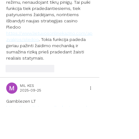
režimu, nenaudojant tikrų pinigų. Tai puiki 
funkcija tiek pradedantiesiems, tiek 
patyrusiems žaidėjams, norintiems 
išbandyti naujas strategijas casino 
Pledoo 
https://www.lietuvosonlinekazino.com/ap
zvalgos/pledoo
. Tokia funkcija padeda 
geriau pažinti žaidimo mechaniką ir 
sumažina riziką prieš pradedant žaisti 
realiais statymais.
Patinka
Atsakyti
MIL KES
2025-09-25
Gamblezen LT 
https://www.lietuvosonlinekazino.com/ap
zvalgos/gamblezen
 yra vieta, kurioje 
susitinka inovacijos ir tradicijos. 
Žaidėjams siūlomi populiarūs lošimo 
automatai, stalo žaidimai ir realaus laiko 
live kazino sesijos. Svetainė pritaikyta 