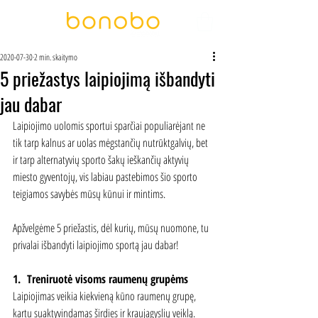
2020-07-30
2 min. skaitymo
5 priežastys laipiojimą išbandyti
jau dabar
Laipiojimo uolomis sportui sparčiai populiarėjant ne 
tik tarp kalnus ar uolas mėgstančių nutrūktgalvių, bet 
ir tarp alternatyvių sporto šakų ieškančių aktyvių 
miesto gyventojų, vis labiau pastebimos šio sporto 
teigiamos savybės mūsų kūnui ir mintims.
Apžvelgėme 5 priežastis, dėl kurių, mūsų nuomone, tu 
privalai išbandyti laipiojimo sportą jau dabar! 
1.
Treniruotė visoms raumenų grupėms
Laipiojimas veikia kiekvieną kūno raumenų grupę, 
kartu suaktyvindamas širdies ir kraujagyslių veiklą. 