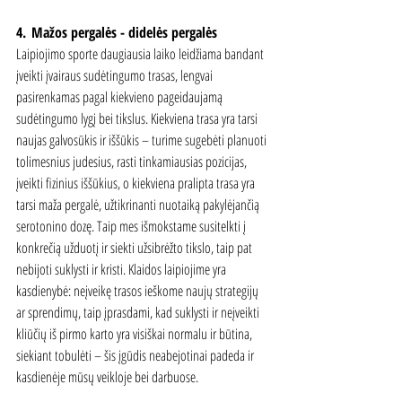
4.
Mažos pergalės - didelės pergalės
Laipiojimo sporte daugiausia laiko leidžiama bandant 
įveikti įvairaus sudėtingumo trasas, lengvai 
pasirenkamas pagal kiekvieno pageidaujamą 
sudėtingumo lygį bei tikslus. Kiekviena trasa yra tarsi 
naujas galvosūkis ir iššūkis – turime sugebėti planuoti 
tolimesnius judesius, rasti tinkamiausias pozicijas, 
įveikti fizinius iššūkius, o kiekviena pralipta trasa yra 
tarsi maža pergalė, užtikrinanti nuotaiką pakylėjančią 
serotonino dozę. Taip mes išmokstame susitelkti į 
konkrečią užduotį ir siekti užsibrėžto tikslo, taip pat 
nebijoti suklysti ir kristi. Klaidos laipiojime yra 
kasdienybė: neįveikę trasos ieškome naujų strategijų 
ar sprendimų, taip įprasdami, kad suklysti ir neįveikti 
kliūčių iš pirmo karto yra visiškai normalu ir būtina, 
siekiant tobulėti – šis įgūdis neabejotinai padeda ir 
kasdienėje mūsų veikloje bei darbuose.